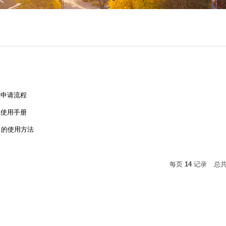
设申请流程
线使用手册
）的使用方法
每页
14
记录
总