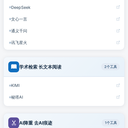
DeepSeek
文心一言
通义千问
讯飞星火
豆包
学术检索 长文本阅读
2个工具
KIMI
秘塔AI
AI降重 去AI痕迹
1个工具