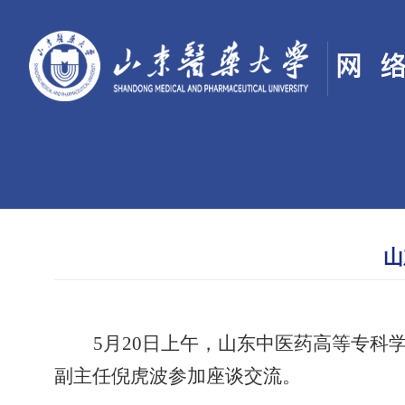
山
5
月
20
日
上
午，
山东中医药高等专科
副主任倪虎波参加座谈交流。