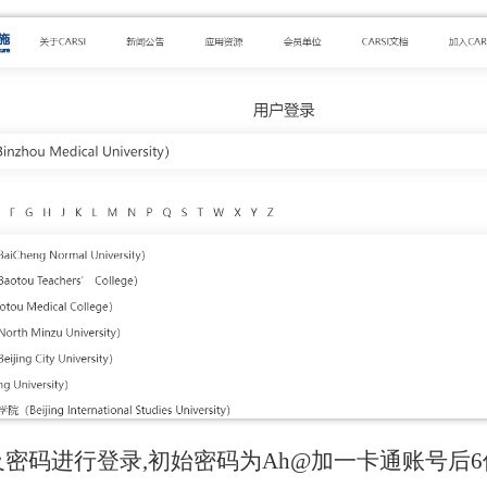
及
密码进行登录,初始密码为Ah@加
一卡通
账号后6